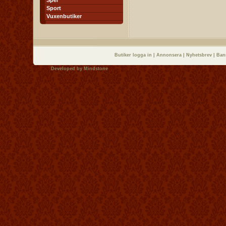
Spel
Sport
Vuxenbutiker
Butiker logga in
|
Annonsera
|
Nyhetsbrev
|
Ban
Developed by
Mindstone