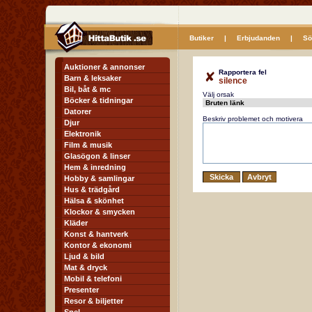
Butiker
|
Erbjudanden
|
Sö
Auktioner & annonser
Rapportera fel
Barn & leksaker
silence
Bil, båt & mc
Välj orsak
Böcker & tidningar
Datorer
Beskriv problemet och motivera
Djur
Elektronik
Film & musik
Glasögon & linser
Hem & inredning
Hobby & samlingar
Hus & trädgård
Hälsa & skönhet
Klockor & smycken
Kläder
Konst & hantverk
Kontor & ekonomi
Ljud & bild
Mat & dryck
Mobil & telefoni
Presenter
Resor & biljetter