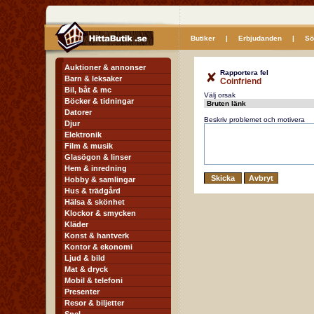
Butiker
|
Erbjudanden
|
Sö
Auktioner & annonser
Rapportera fel
Barn & leksaker
Coinfriend
Bil, båt & mc
Välj orsak
Böcker & tidningar
Datorer
Beskriv problemet och motivera
Djur
Elektronik
Film & musik
Glasögon & linser
Hem & inredning
Hobby & samlingar
Hus & trädgård
Hälsa & skönhet
Klockor & smycken
Kläder
Konst & hantverk
Kontor & ekonomi
Ljud & bild
Mat & dryck
Mobil & telefoni
Presenter
Resor & biljetter