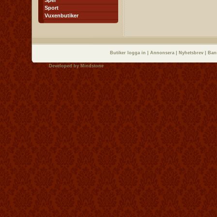
Spel
Sport
Vuxenbutiker
Butiker logga in
|
Annonsera
|
Nyhetsbrev
|
Ban
Developed by
Mindstone