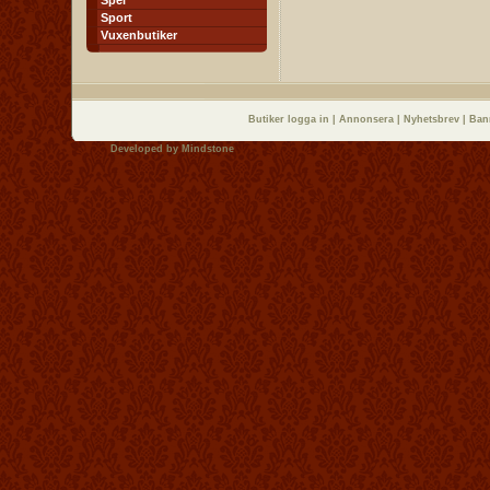
Spel
Sport
Vuxenbutiker
Butiker logga in
|
Annonsera
|
Nyhetsbrev
|
Ban
Developed by
Mindstone