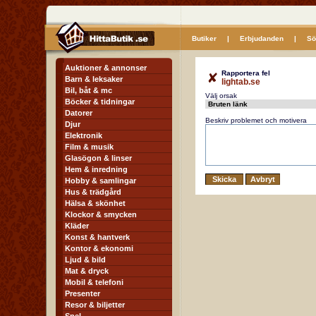
Butiker
|
Erbjudanden
|
Sö
Auktioner & annonser
Rapportera fel
Barn & leksaker
lightab.se
Bil, båt & mc
Välj orsak
Böcker & tidningar
Datorer
Beskriv problemet och motivera
Djur
Elektronik
Film & musik
Glasögon & linser
Hem & inredning
Hobby & samlingar
Hus & trädgård
Hälsa & skönhet
Klockor & smycken
Kläder
Konst & hantverk
Kontor & ekonomi
Ljud & bild
Mat & dryck
Mobil & telefoni
Presenter
Resor & biljetter