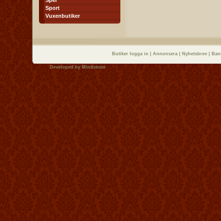
Spel
Sport
Vuxenbutiker
Butiker logga in
|
Annonsera
|
Nyhetsbrev
|
Ban
Developed by
Mindstone