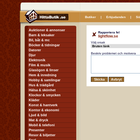
Butiker
|
Erbjudanden
|
Sö
Auktioner & annonser
Rapportera fel
Barn & leksaker
lightflow.se
Bil, båt & mc
Välj orsak
Böcker & tidningar
Datorer
Beskriv problemet och motivera
Djur
Elektronik
Film & musik
Glasögon & linser
Hem & inredning
Hobby & samlingar
Hus & trädgård
Hälsa & skönhet
Klockor & smycken
Kläder
Konst & hantverk
Kontor & ekonomi
Ljud & bild
Mat & dryck
Mobil & telefoni
Presenter
Resor & biljetter