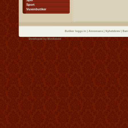
Spel
Sport
Vuxenbutiker
Butiker logga in
|
Annonsera
|
Nyhetsbrev
|
Ban
Developed by
Mindstone