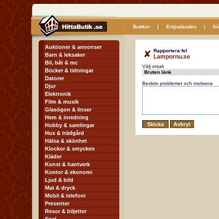
Butiker
|
Erbjudanden
|
Sö
Auktioner & annonser
Rapportera fel
Barn & leksaker
Lampornu.se
Bil, båt & mc
Välj orsak
Böcker & tidningar
Datorer
Beskriv problemet och motivera
Djur
Elektronik
Film & musik
Glasögon & linser
Hem & inredning
Hobby & samlingar
Hus & trädgård
Hälsa & skönhet
Klockor & smycken
Kläder
Konst & hantverk
Kontor & ekonomi
Ljud & bild
Mat & dryck
Mobil & telefoni
Presenter
Resor & biljetter