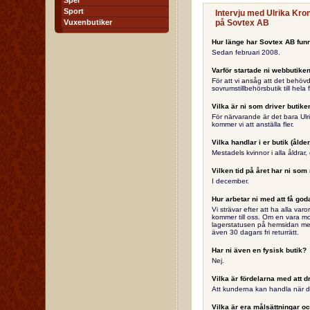
Spel
Sport
Intervju med Ulrika Kro
Vuxenbutiker
på Sovtex AB
Hur länge har Sovtex AB funn
Sedan februari 2008.
Varför startade ni webbutike
För att vi ansåg att det behö
sovrumstillbehörsbutik till hela 
Vilka är ni som driver butike
För närvarande är det bara Ulr
kommer vi att anställa fler.
Vilka handlar i er butik (ålder
Mestadels kvinnor i alla åldra
Vilken tid på året har ni som
I december.
Hur arbetar ni med att få go
Vi strävar efter att ha alla v
kommer till oss. Om en vara mot
lagerstatusen på hemsidan medd
även 30 dagars fri returrätt.
Har ni även en fysisk butik?
Nej.
Vilka är fördelarna med att dr
Att kunderna kan handla när de
Vilka är era målsättningar oc