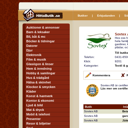
Butiker
|
Erbjudanden
|
Sö
Auktioner & annonser
Barn & leksaker
Sovtex
Bil, båt & mc
Hos oss hi
Böcker & tidningar
hela famil
gardiner,
Datorer
plädar, o
Djur
Till butik
Elektronik
Telefon:
0431-650
Film & musik
Klick:
9201
Glasögon & linser
Kategorier:
Textil & 
Hem & inredning
Hobby & samlingar
Kommentera
R
Hus & trädgård
Hälsa & skönhet
Sovtex AB är certifi
Klockor & smycken
Läs mer om certifie
Kläder
Konst & hantverk
Kontor & ekonomi
Ljud & bild
Butik
Inl
Mat & dryck
Sovtex AB
Bet
Mobil & telefoni
Sovtex AB
gard
Presenter
Sovtex AB
Jätt
Resor & biljetter