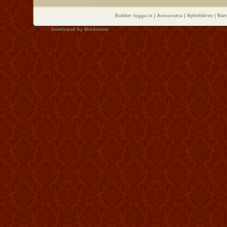
Butiker logga in
|
Annonsera
|
Nyhetsbrev
|
Ban
Developed by
Mindstone