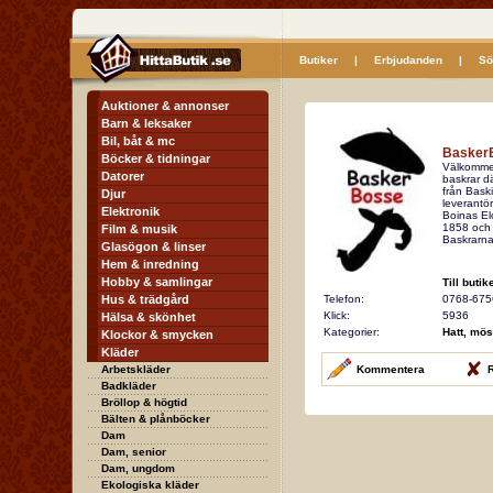
Butiker
|
Erbjudanden
|
Sö
Auktioner & annonser
Barn & leksaker
Bil, båt & mc
Basker
Böcker & tidningar
Välkommen
Datorer
baskrar dä
från Bask
Djur
leverantör
Elektronik
Boinas Eló
1858 och h
Film & musik
Baskrarna 
Glasögon & linser
Hem & inredning
Hobby & samlingar
Till butik
Hus & trädgård
Telefon:
0768-675
Klick:
5936
Hälsa & skönhet
Kategorier:
Hatt, mö
Klockor & smycken
Kläder
Arbetskläder
Kommentera
R
Badkläder
Bröllop & högtid
Bälten & plånböcker
Dam
Dam, senior
Dam, ungdom
Ekologiska kläder