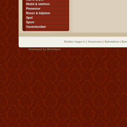
Mobil & telefoni
Presenter
Resor & biljetter
Spel
Sport
Vuxenbutiker
Butiker logga in
|
Annonsera
|
Nyhetsbrev
|
Ban
Developed by
Mindstone