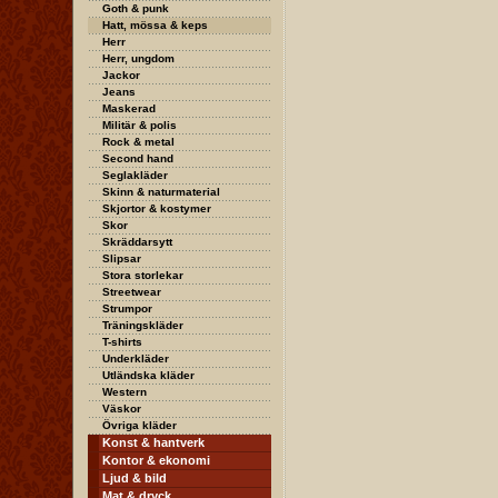
Goth & punk
Hatt, mössa & keps
Herr
Herr, ungdom
Jackor
Jeans
Maskerad
Militär & polis
Rock & metal
Second hand
Seglakläder
Skinn & naturmaterial
Skjortor & kostymer
Skor
Skräddarsytt
Slipsar
Stora storlekar
Streetwear
Strumpor
Träningskläder
T-shirts
Underkläder
Utländska kläder
Western
Väskor
Övriga kläder
Konst & hantverk
Kontor & ekonomi
Ljud & bild
Mat & dryck