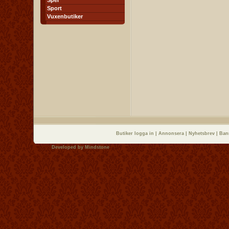
Spel
Sport
Vuxenbutiker
Butiker logga in
|
Annonsera
|
Nyhetsbrev
|
Ban
Developed by
Mindstone