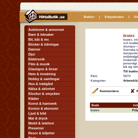
Butiker
|
Erbjudanden
|
Sö
Auktioner & annonser
Barn & leksaker
bratex
Bil, båt & mc
bratex, et
och kvalit
Böcker & tidningar
strumpor i
Datorer
Svenska kv
transporter
Djur
småskaligh
Elektronik
önskemål 
personligt
Film & musik
klä sig rät
Glasögon & linser
Till butik
Hem & inredning
Klick:
5970
Hobby & samlingar
Kategorier:
Arbetsklä
Hus & trädgård
Hälsa & skönhet
Kommentera
R
Klockor & smycken
Kläder
Konst & hantverk
Butik
Inl
Kontor & ekonomi
bratex
Frå
Ljud & bild
Mat & dryck
Mobil & telefoni
Presenter
Resor & biljetter