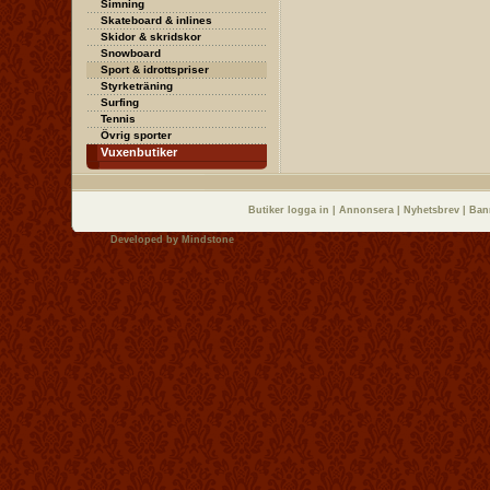
Simning
Skateboard & inlines
Skidor & skridskor
Snowboard
Sport & idrottspriser
Styrketräning
Surfing
Tennis
Övrig sporter
Vuxenbutiker
Butiker logga in
|
Annonsera
|
Nyhetsbrev
|
Ban
Developed by
Mindstone