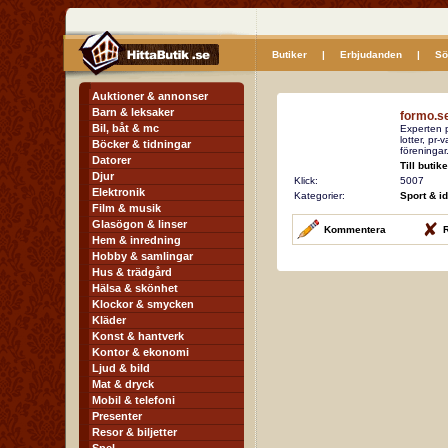
Butiker
|
Erbjudanden
|
Sö
Auktioner & annonser
Barn & leksaker
formo.s
Bil, båt & mc
Experten p
lotter, pr-
Böcker & tidningar
föreningar
Datorer
Till butik
Djur
Klick:
5007
Elektronik
Kategorier:
Sport & id
Film & musik
Glasögon & linser
Kommentera
R
Hem & inredning
Hobby & samlingar
Hus & trädgård
Hälsa & skönhet
Klockor & smycken
Kläder
Konst & hantverk
Kontor & ekonomi
Ljud & bild
Mat & dryck
Mobil & telefoni
Presenter
Resor & biljetter