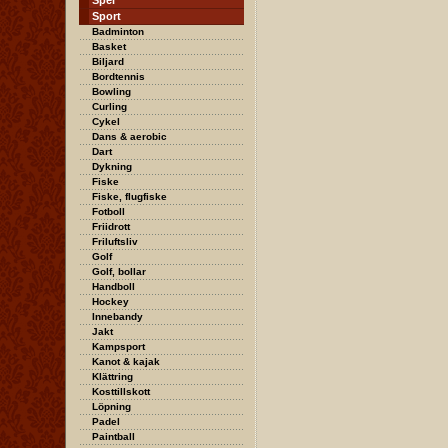
Spel
Sport
Badminton
Basket
Biljard
Bordtennis
Bowling
Curling
Cykel
Dans & aerobic
Dart
Dykning
Fiske
Fiske, flugfiske
Fotboll
Friidrott
Friluftsliv
Golf
Golf, bollar
Handboll
Hockey
Innebandy
Jakt
Kampsport
Kanot & kajak
Klättring
Kosttillskott
Löpning
Padel
Paintball