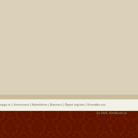
logga in
|
Annonsera
|
Nyhetsbrev
|
Banners
|
Öppet register
|
Kontakta oss
(c) 2024,
HittaButik.se