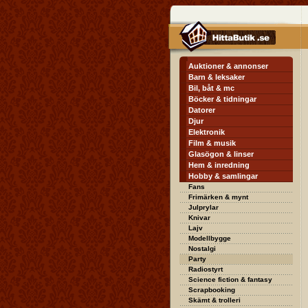
Auktioner & annonser
Barn & leksaker
Bil, båt & mc
Böcker & tidningar
Datorer
Djur
Elektronik
Film & musik
Glasögon & linser
Hem & inredning
Hobby & samlingar
Fans
Frimärken & mynt
Julprylar
Knivar
Lajv
Modellbygge
Nostalgi
Party
Radiostyrt
Science fiction & fantasy
Scrapbooking
Skämt & trolleri