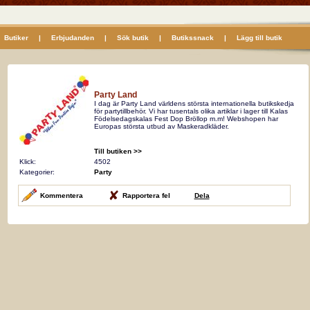
Butiker
|
Erbjudanden
|
Sök butik
|
Butikssnack
|
Lägg till butik
Party Land
I dag är Party Land världens största internationella butikskedja
för partytillbehör. Vi har tusentals olika artiklar i lager till Kalas
Födelsedagskalas Fest Dop Bröllop m.m! Webshopen har
Europas största utbud av Maskeradkläder.
Till butiken >>
Klick:
4502
Kategorier:
Party
Kommentera
Rapportera fel
Dela