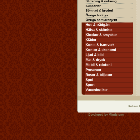
Stickning & virkning
Supporter
Sömnad & broderi
Övriga hobbys
Övriga samlarobjekt
Hus & trädgård
Hälsa & skönhet
Klockor & smycken
Kläder
Konst & hantverk
Kontor & ekonomi
Ljud & bild
Mat & dryck
Mobil & telefoni
Presenter
Resor & biljetter
Spel
Sport
Vuxenbutiker
Butiker 
Developed by
Mindstone