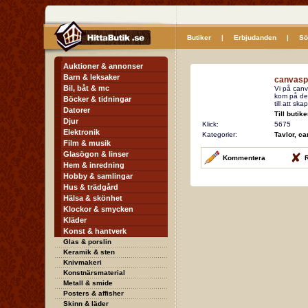
Butiker
|
Erbjudanden
|
Sö
Auktioner & annonser
Barn & leksaker
canvasp
Bil, båt & mc
Vi på canv
kom på den
Böcker & tidningar
till att sk
Datorer
Till butik
Djur
Klick:
5675
Elektronik
Kategorier:
Tavlor, c
Film & musik
Glasögon & linser
Kommentera
R
Hem & inredning
Hobby & samlingar
Hus & trädgård
Hälsa & skönhet
Klockor & smycken
Kläder
Konst & hantverk
Glas & porslin
Keramik & sten
Knivmakeri
Konstnärsmaterial
Metall & smide
Posters & affisher
Skinn & läder