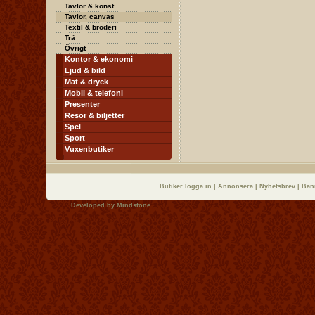
Tavlor & konst
Tavlor, canvas
Textil & broderi
Trä
Övrigt
Kontor & ekonomi
Ljud & bild
Mat & dryck
Mobil & telefoni
Presenter
Resor & biljetter
Spel
Sport
Vuxenbutiker
Butiker logga in
|
Annonsera
|
Nyhetsbrev
|
Ban
Developed by
Mindstone