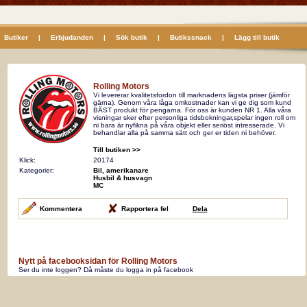
Butiker
|
Erbjudanden
|
Sök butik
|
Butikssnack
|
Lägg till butik
Rolling Motors
Vi levererar kvalitetsfordon till marknadens lägsta priser (jämför
gärna). Genom våra låga omkostnader kan vi ge dig som kund
BÄST produkt för pengarna. För oss är kunden NR 1. Alla våra
visningar sker efter personliga tidsbokningar,spelar ingen roll om
ni bara är nyfikna på våra objekt eller seriöst intresserade. Vi
behandlar alla på samma sätt och ger er tiden ni behöver.
Till butiken >>
Klick:
20174
Kategorier:
Bil, amerikanare
Husbil & husvagn
MC
Kommentera
Rapportera fel
Dela
Nytt på facebooksidan för Rolling Motors
Ser du inte loggen? Då måste du logga in på facebook