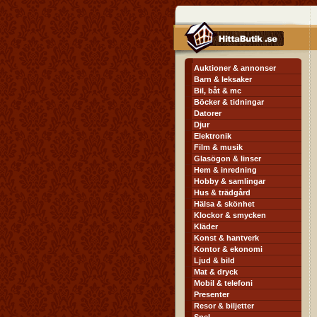
Auktioner & annonser
Barn & leksaker
Bil, båt & mc
Böcker & tidningar
Datorer
Djur
Elektronik
Film & musik
Glasögon & linser
Hem & inredning
Hobby & samlingar
Hus & trädgård
Hälsa & skönhet
Klockor & smycken
Kläder
Konst & hantverk
Kontor & ekonomi
Ljud & bild
Mat & dryck
Mobil & telefoni
Presenter
Resor & biljetter