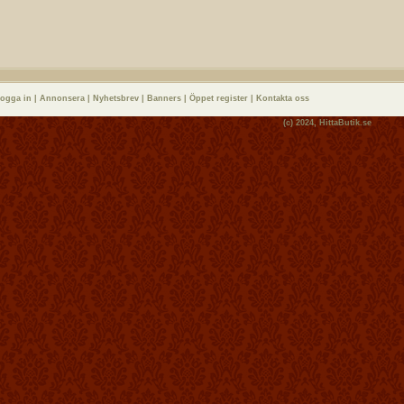
logga in
|
Annonsera
|
Nyhetsbrev
|
Banners
|
Öppet register
|
Kontakta oss
(c) 2024,
HittaButik.se