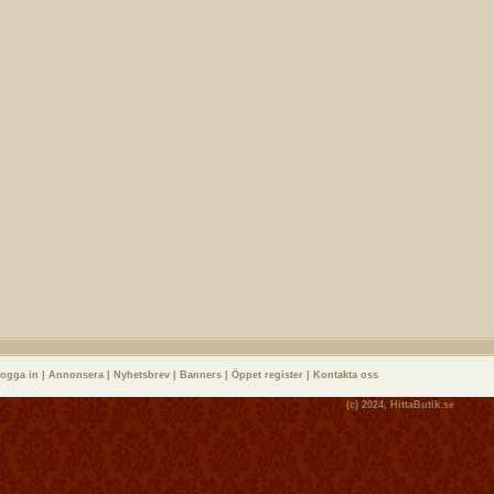
logga in
|
Annonsera
|
Nyhetsbrev
|
Banners
|
Öppet register
|
Kontakta oss
(c) 2024,
HittaButik.se