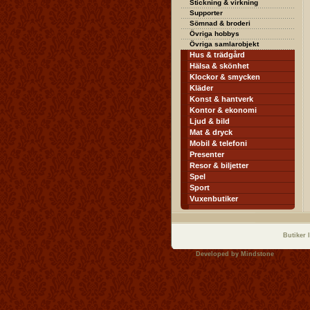
Stickning & virkning
Supporter
Sömnad & broderi
Övriga hobbys
Övriga samlarobjekt
Hus & trädgård
Hälsa & skönhet
Klockor & smycken
Kläder
Konst & hantverk
Kontor & ekonomi
Ljud & bild
Mat & dryck
Mobil & telefoni
Presenter
Resor & biljetter
Spel
Sport
Vuxenbutiker
Butiker 
Developed by
Mindstone