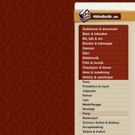
Auktioner & annonser
Barn & leksaker
Bil, båt & mc
Böcker & tidningar
Datorer
Djur
Elektronik
Film & musik
Glasögon & linser
Hem & inredning
Hobby & samlingar
Fans
Frimärken & mynt
Julprylar
Knivar
Lajv
Modellbygge
Nostalgi
Party
Radiostyrt
Science fiction & fantasy
Scrapbooking
Skämt & trolleri