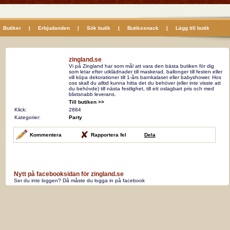
Butiker
|
Erbjudanden
|
Sök butik
|
Butikssnack
|
Lägg till butik
zingland.se
Vi på Zingland har som mål att vara den bästa butiken för dig
som letar efter utklädnader till maskerad, ballonger till festen eller
vill köpa dekorationer till 1-års barnkalaset eller babyshower. Hos
oss skall du alltid kunna hitta det du behöver (eller inte visste att
du behövde) till nästa festlighet, till ett oslagbart pris och med
blixtsnabb leverans.
Till butiken >>
Klick:
2884
Kategorier:
Party
Kommentera
Rapportera fel
Dela
Nytt på facebooksidan för zingland.se
Ser du inte loggen? Då måste du logga in på facebook