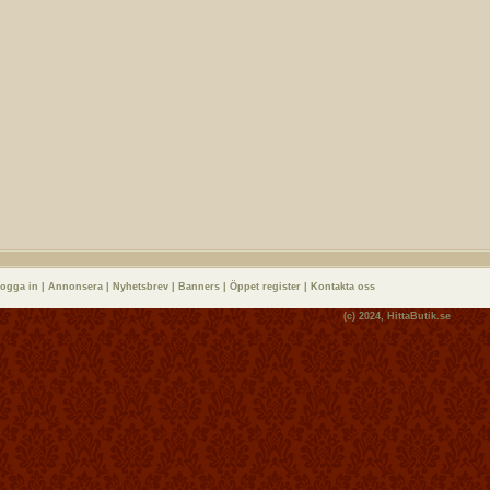
logga in
|
Annonsera
|
Nyhetsbrev
|
Banners
|
Öppet register
|
Kontakta oss
(c) 2024,
HittaButik.se