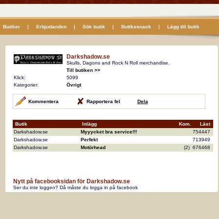
Butiker
|
Erbjudanden
|
Sök butik
|
Butikssnack
|
Lägg till butik
Darkshadow.se
Skulls, Dagons and Rock N Roll merchandise.
Till butiken >>
Klick:
5099
Kategorier:
Övrigt
Kommentera
Rapportera fel
Dela
Butik
Inlägg
Kom.
Läst
Darkshadow.se
Myyycket bra service!!!
754447
Darkshadow.se
Perfekt
713949
Darkshadow.se
Motörhead
(2)
676468
Nytt på facebooksidan för Darkshadow.se
Ser du inte loggen? Då måste du logga in på facebook