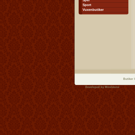
Spel
Sport
Vuxenbutiker
Butiker 
Developed by
Mindstone