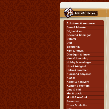
Auktioner & annonser
Barn & leksaker
Bil, båt & mc
Böcker & tidningar
Datorer
Djur
Elektronik
Film & musik
Glasögon & linser
Hem & inredning
Hobby & samlingar
Hus & trädgård
Hälsa & skönhet
Klockor & smycken
Kläder
Konst & hantverk
Kontor & ekonomi
Ljud & bild
Mat & dryck
Mobil & telefoni
Presenter
Resor & biljetter