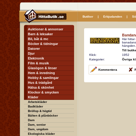
Butiker
|
Erbjudanden
|
Sö
Auktioner & annonser
Barn & leksaker
Bandan
Bil, båt & mc
Här hittar
banadanas
Böcker & tidningar
hängslen.
Datorer
Till butik
Djur
Klick:
1952
Elektronik
Kategorier:
Övriga kl
Film & musik
Glasögon & linser
Kommentera
R
Hem & inredning
Hobby & samlingar
Hus & trädgård
Hälsa & skönhet
Klockor & smycken
Kläder
Arbetskläder
Badkläder
Bröllop & högtid
Bälten & plånböcker
Dam
Dam, senior
Dam, ungdom
Ekologiska kläder