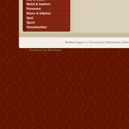
Mobil & telefoni
Presenter
Resor & biljetter
Spel
Sport
Vuxenbutiker
Butiker logga in
|
Annonsera
|
Nyhetsbrev
|
Ban
Developed by
Mindstone