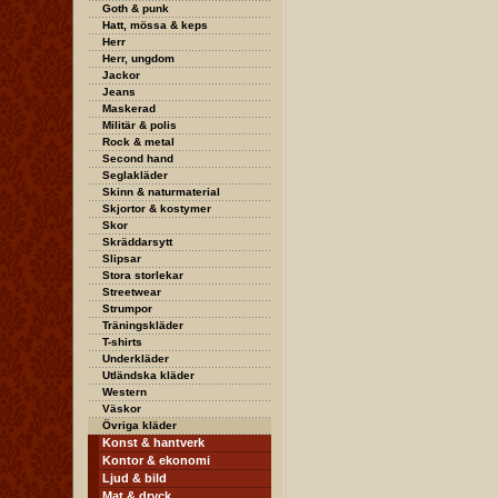
Goth & punk
Hatt, mössa & keps
Herr
Herr, ungdom
Jackor
Jeans
Maskerad
Militär & polis
Rock & metal
Second hand
Seglakläder
Skinn & naturmaterial
Skjortor & kostymer
Skor
Skräddarsytt
Slipsar
Stora storlekar
Streetwear
Strumpor
Träningskläder
T-shirts
Underkläder
Utländska kläder
Western
Väskor
Övriga kläder
Konst & hantverk
Kontor & ekonomi
Ljud & bild
Mat & dryck