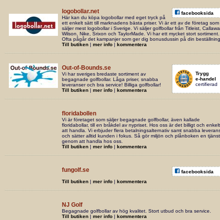
logobollar.net
facebooksida
Här kan du köpa logobollar med eget tryck på
ett enkelt sätt till marknadens bästa priser. Vi är ett av de företag som
säljer mest logobollar i Sverige. Vi säljer golfbollar från Titleist, Callawa
Wilson, Nike, Srixon och TaylorMade. Vi har ett mycket stort sortiment.
Ofta pågår det kampanjer som ger dig bonusdussin på din beställning
Till butiken
|
mer info
|
kommentera
Out-of-Bounds.se
Trygg
Vi har sveriges bredaste sortiment av
e-handel
begagnade golfbollar. Låga priser, snabba
certifierad
leveranser och bra service! Billiga golfbollar!
Till butiken
|
mer info
|
kommentera
floridabollen
Vi är företaget som säljer begagnade golfbollar, även kallade
floridabollar, till en bråkdel av nypriset. Hos oss är det billigt och enkelt
att handla. Vi erbjuder flera betalningsalternativ samt snabba leveran
och sätter alltid kunden i fokus. Så gör miljön och plånboken en tjänst
genom att handla hos oss.
Till butiken
|
mer info
|
kommentera
fungolf.se
facebooksida
Till butiken
|
mer info
|
kommentera
NJ Golf
Begagnade golfbollar av hög kvalitet. Stort utbud och bra service.
Till butiken
|
mer info
|
kommentera