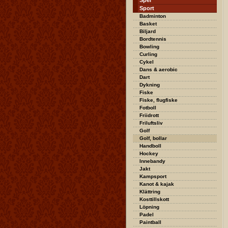
Spel
Sport
Badminton
Basket
Biljard
Bordtennis
Bowling
Curling
Cykel
Dans & aerobic
Dart
Dykning
Fiske
Fiske, flugfiske
Fotboll
Friidrott
Friluftsliv
Golf
Golf, bollar
Handboll
Hockey
Innebandy
Jakt
Kampsport
Kanot & kajak
Klättring
Kosttillskott
Löpning
Padel
Paintball