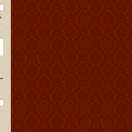
y,
.
ser