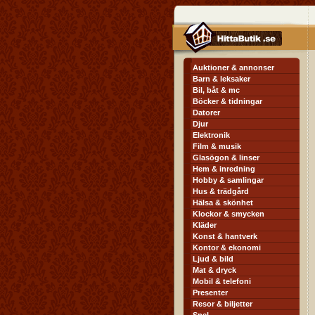
Auktioner & annonser
Barn & leksaker
Bil, båt & mc
Böcker & tidningar
Datorer
Djur
Elektronik
Film & musik
Glasögon & linser
Hem & inredning
Hobby & samlingar
Hus & trädgård
Hälsa & skönhet
Klockor & smycken
Kläder
Konst & hantverk
Kontor & ekonomi
Ljud & bild
Mat & dryck
Mobil & telefoni
Presenter
Resor & biljetter