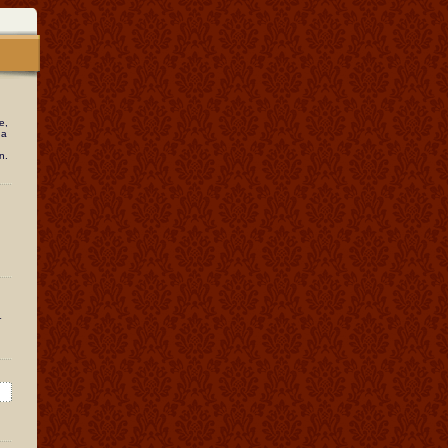
e,
ga
n.
r