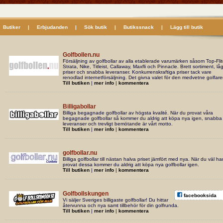
Butiker
|
Erbjudanden
|
Sök butik
|
Butikssnack
|
Lägg till butik
Golfbollen.nu
Försäljning av golfbollar av alla etablerade varumärken såsom Top-Flit
Strata, Nike, Titleist, Callaway, Maxfli och Pinnacle. Brett sortiment, lå
priser och snabba leveranser. Konkurrenskraftiga priser tack vare
renodlad internetförsäljning. Det givna valet för den medvetne golfare
Till butiken
|
mer info
|
kommentera
Billigabollar
Billiga begagnade golfbollar av högsta kvalité. När du provat våra
begagnade golfbollar så kommer du aldrig att köpa nya igen, snabba
leveranser och trevligt bemötande är vårt motto.
Till butiken
|
mer info
|
kommentera
golfbollar.nu
Billiga golfbollar till nästan halva priset jämfört med nya. När du väl ha
provat dessa kommer du aldrig att köpa nya golfbollar igen.
Till butiken
|
mer info
|
kommentera
Golfbollskungen
facebooksida
Vi säljer Sveriges billigaste golfbollar! Du hittar
återvunna och nya samt tillbehör för din golfrunda.
Till butiken
|
mer info
|
kommentera