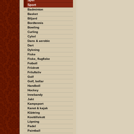
Spel
Sport
Badminton
Basket
Biljard
Bordtennis
Bowling
Curling
Cykel
Dans & aerobic
Dart
Dykning
Fiske
Fiske, flugfiske
Fotboll
Friidrott
Friluftsliv
Golf
Golf, bollar
Handboll
Hockey
Innebandy
Jakt
Kampsport
Kanot & kajak
Klättring
Kosttillskott
Löpning
Padel
Paintball