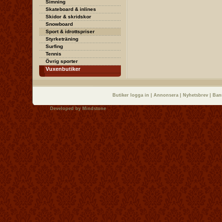
Simning
Skateboard & inlines
Skidor & skridskor
Snowboard
Sport & idrottspriser
Styrketräning
Surfing
Tennis
Övrig sporter
Vuxenbutiker
Butiker logga in
|
Annonsera
|
Nyhetsbrev
|
Ban
Developed by
Mindstone