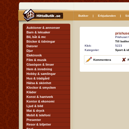
Butiker
|
Erbjudanden
|
Sö
Auktioner & annonser
Barn & leksaker
prishuse
Bil, båt & mc
Prishuset f
Böcker & tidningar
Till butik
Klick:
5223
Datorer
Kategorier:
Sport & id
Djur
Elektronik
Film & musik
Kommentera
R
Glasögon & linser
Hem & inredning
Hobby & samlingar
Hus & trädgård
Hälsa & skönhet
Klockor & smycken
Kläder
Konst & hantverk
Kontor & ekonomi
Ljud & bild
Mat & dryck
Mobil & telefoni
Presenter
Resor & biljetter