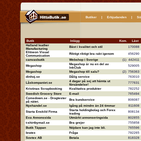
Butiker
|
Erbjudanden
|
Sö
Butik
Inlägg
Kom.
Läs
Halland leather
Bäst i kvalitet och stil
17008
Manufacturing
Elitneon Visual
Riktigt riktigt bra rakt igenom
45629
Communication
canvasbutik
Webshop i Sverige
(1)
44241
Megashop är nu en del av
Megashop
52900
InkClub
Megashop
Megashop till salu?
(2)
75636
dinhoj.se
Dålig service
76301
4 dagar på sej att hämta ut
Låskompaniet.se
77763
försändelse!
Kristinas Scrapbooking
Kvalitativa produkter
78225
Swedish Grocery Store
E-mail
76549
Comedown.se - Drogtester
Bra kundservice
80608
på nätet.
Nyehandel.se
Igång på mindre än 24 timmar
81160
Starta holdingbolag och Forex
Starta Enskild Firma
80813
trading
Eva Annonssida
Utmärkt annonseringsida
80285
t-shirtbymail.se
Bra grejer
75585
Butik Täppan
Nöjdare kan jag inte bli.
76559
bratex
Fråga
79226
Sovtex AB
Betala
81832