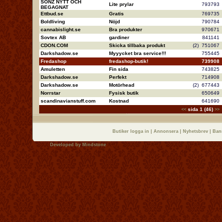
SONZ NYTT OCH
Lite prylar
79379
BEGAGNAT
Ettbud.se
Gratis
76973
Boldliving
Nöjd
79078
cannabislight.se
Bra produkter
97067
Sovtex AB
gardiner
84114
CDON.COM
Skicka tillbaka produkt
(2)
75106
Darkshadow.se
Myyycket bra service!!!
75544
Fredashop
fredashop-butik!
73990
Amuletten
Fin sida
74382
Darkshadow.se
Perfekt
71490
Darkshadow.se
Motörhead
(2)
67744
Norrstar
Fysisk butik
65064
scandinavianstuff.com
Kostnad
64169
sida 1 (46)
<<
>>
Butiker logga in
|
Annonsera
|
Nyhetsbrev
|
Ban
Developed by
Mindstone