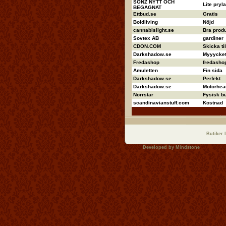
SONZ NYTT OCH
Lite pryla
BEGAGNAT
Ettbud.se
Gratis
Boldliving
Nöjd
cannabislight.se
Bra produ
Sovtex AB
gardiner
CDON.COM
Skicka ti
Darkshadow.se
Myyycket 
Fredashop
fredashop
Amuletten
Fin sida
Darkshadow.se
Perfekt
Darkshadow.se
Motörhea
Norrstar
Fysisk bu
scandinavianstuff.com
Kostnad
Butiker 
Developed by
Mindstone