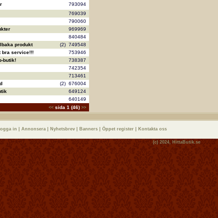
r
793094
769039
790060
kter
969969
840484
llbaka produkt
(2)
749548
bra service!!!
753946
-butik!
738387
742354
713461
d
(2)
676004
tik
649124
640149
sida 1 (46)
<<
>>
logga in
|
Annonsera
|
Nyhetsbrev
|
Banners
|
Öppet register
|
Kontakta oss
(c) 2024,
HittaButik.se