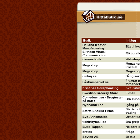
Butik
Inlägg
Halland leather
Bäst i kva
Manufacturing
Elitneon Visual
Riktigt ri
Communication
canvasbutik
Webshop 
Megashop
Megashop
InkClub
Megashop
Megashop 
dinhoj.se
Dålig ser
4 dagar p
Låskompaniet.se
försändel
Kristinas Scrapbooking
Kvalitati
Swedish Grocery Store
E-mail
Comedown.se - Drogtester
Bra kund
på nätet.
Nyehandel.se
Igång på
Starta ho
Starta Enskild Firma
trading
Eva Annonssida
Utmärkt 
t-shirtbymail.se
Bra greje
Butik Täppan
Nöjdare ka
bratex
Fråga
Sovtex AB
Betala