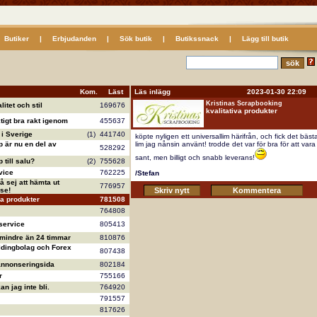
Butiker
|
Erbjudanden
|
Sök butik
|
Butikssnack
|
Lägg till butik
Kom.
Läst
Läs inlägg 2023-01-30 22:09
Kristinas Scrapbooking
litet och stil
169676
kvalitativa produkter
ktigt bra rakt igenom
455637
i Sverige
(1)
441740
köpte nyligen ett universallim härifrån, och fick det bäst
 är nu en del av
lim jag nånsin använt! trodde det var för bra för att vara
528292
sant, men billigt och snabb leverans!
till salu?
(2)
755628
vice
762225
/Stefan
å sej att hämta ut
776957
se!
va produkter
781508
764808
service
805413
 mindre än 24 timmar
810876
ldingbolag och Forex
807438
annonseringsida
802184
r
755166
n jag inte bli.
764920
791557
817626