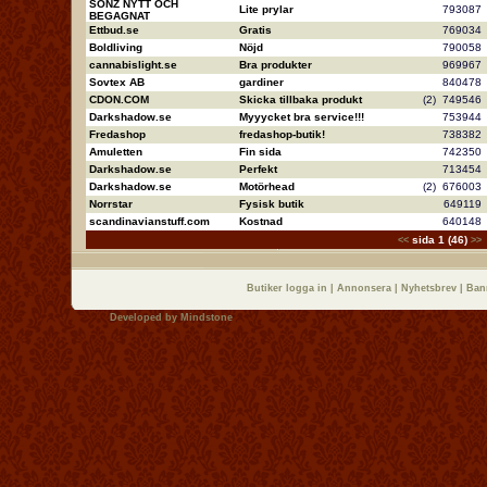
SONZ NYTT OCH
Lite prylar
79308
BEGAGNAT
Ettbud.se
Gratis
76903
Boldliving
Nöjd
79005
cannabislight.se
Bra produkter
96996
Sovtex AB
gardiner
84047
CDON.COM
Skicka tillbaka produkt
(2)
74954
Darkshadow.se
Myyycket bra service!!!
75394
Fredashop
fredashop-butik!
73838
Amuletten
Fin sida
74235
Darkshadow.se
Perfekt
71345
Darkshadow.se
Motörhead
(2)
67600
Norrstar
Fysisk butik
64911
scandinavianstuff.com
Kostnad
64014
sida 1 (46)
<<
>>
Butiker logga in
|
Annonsera
|
Nyhetsbrev
|
Ban
Developed by
Mindstone