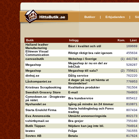
Butiker
|
Erbjudanden
|
Sö
Butik
Inlägg
Kom.
Läs
Halland leather
Bäst i kvalitet och stil
16966
Manufacturing
Elitneon Visual
Riktigt riktigt bra rakt igenom
45563
Communication
canvasbutik
Webshop i Sverige
(1)
44173
Megashop är nu en del av
Megashop
52828
InkClub
Megashop
Megashop till salu?
(2)
75562
dinhoj.se
Dålig service
76222
4 dagar på sej att hämta ut
Låskompaniet.se
77695
försändelse!
Kristinas Scrapbooking
Kvalitativa produkter
78150
Swedish Grocery Store
E-mail
76480
Comedown.se - Drogtester
Bra kundservice
80541
på nätet.
Nyehandel.se
Igång på mindre än 24 timmar
81087
Starta holdingbolag och Forex
Starta Enskild Firma
80743
trading
Eva Annonssida
Utmärkt annonseringsida
80217
t-shirtbymail.se
Bra grejer
75516
Butik Täppan
Nöjdare kan jag inte bli.
76491
bratex
Fråga
79155
Sovtex AB
Betala
81762