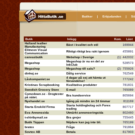
Butiker
|
Erbjudanden
|
Sö
Butik
Inlägg
Kom.
Läs
Halland leather
Bäst i kvalitet och stil
16994
Manufacturing
Elitneon Visual
Riktigt riktigt bra rakt igenom
45589
Communication
canvasbutik
Webshop i Sverige
(1)
44203
Megashop är nu en del av
Megashop
52857
InkClub
Megashop
Megashop till salu?
(2)
75592
dinhoj.se
Dålig service
76254
4 dagar på sej att hämta ut
Låskompaniet.se
77724
försändelse!
Kristinas Scrapbooking
Kvalitativa produkter
78183
Swedish Grocery Store
E-mail
76508
Comedown.se - Drogtester
Bra kundservice
80569
på nätet.
Nyehandel.se
Igång på mindre än 24 timmar
81116
Starta holdingbolag och Forex
Starta Enskild Firma
80771
trading
Eva Annonssida
Utmärkt annonseringsida
80246
t-shirtbymail.se
Bra grejer
75544
Butik Täppan
Nöjdare kan jag inte bli.
76519
bratex
Fråga
79186
Sovtex AB
Betala
81790