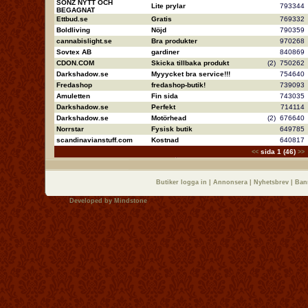
SONZ NYTT OCH
Lite prylar
79334
BEGAGNAT
Ettbud.se
Gratis
76933
Boldliving
Nöjd
79035
cannabislight.se
Bra produkter
97026
Sovtex AB
gardiner
84086
CDON.COM
Skicka tillbaka produkt
(2)
75026
Darkshadow.se
Myyycket bra service!!!
75464
Fredashop
fredashop-butik!
73909
Amuletten
Fin sida
74303
Darkshadow.se
Perfekt
71411
Darkshadow.se
Motörhead
(2)
67664
Norrstar
Fysisk butik
64978
scandinavianstuff.com
Kostnad
64081
sida 1 (46)
<<
>>
Butiker logga in
|
Annonsera
|
Nyhetsbrev
|
Ban
Developed by
Mindstone