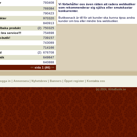
r
793408
Vi förbehåller oss även rätten att radera webbutiker
som rekommenderar sig själva eller smutskastar
769384
konkurrenter.
790423
Butikssnack är till för att kunder ska kunna tipsa andra
kter
970320
kunder om bra eller mindre bra webbutiker.
840913
llbaka produkt
(2)
750325
bra service!!!
754698
-butik!
739157
743089
714166
d
(2)
676708
tik
649847
640888
sida 1 (46)
<<
>>
logga in
|
Annonsera
|
Nyhetsbrev
|
Banners
|
Öppet register
|
Kontakta oss
(c) 2024,
HittaButik.se