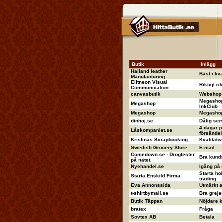
Butik
Inlägg
Halland leather
Bäst i kva
Manufacturing
Elitneon Visual
Riktigt ri
Communication
canvasbutik
Webshop 
Megashop
Megashop
InkClub
Megashop
Megashop 
dinhoj.se
Dålig ser
4 dagar p
Låskompaniet.se
försändel
Kristinas Scrapbooking
Kvalitati
Swedish Grocery Store
E-mail
Comedown.se - Drogtester
Bra kund
på nätet.
Nyehandel.se
Igång på
Starta ho
Starta Enskild Firma
trading
Eva Annonssida
Utmärkt 
t-shirtbymail.se
Bra greje
Butik Täppan
Nöjdare ka
bratex
Fråga
Sovtex AB
Betala