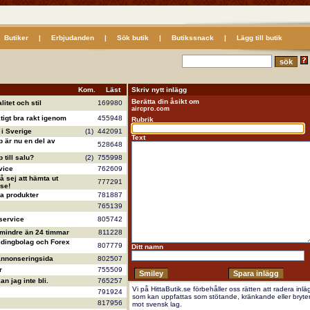
Butiker
|
Erbjudanden
|
Sök butik
|
Butikssnack
|
Lägg till butik
Kom.
Läst
Skriv nytt inlägg
Berätta din åsikt om
litet och stil
169980
aircpro.com
ktigt bra rakt igenom
455948
Rubrik
i Sverige
(1)
442091
Text
 är nu en del av
528648
till salu?
(2)
755998
vice
762609
å sej att hämta ut
777291
se!
va produkter
781887
765139
service
805742
 mindre än 24 timmar
811228
ldingbolag och Forex
807779
Ditt namn
annonseringsida
802507
r
755509
n jag inte bli.
765257
Vi på HittaButik.se förbehåller oss rätten att radera inlä
791924
som kan uppfattas som stötande, kränkande eller bryte
817956
mot svensk lag.