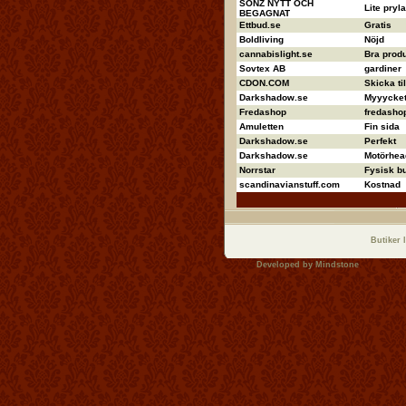
SONZ NYTT OCH
Lite pryla
BEGAGNAT
Ettbud.se
Gratis
Boldliving
Nöjd
cannabislight.se
Bra produ
Sovtex AB
gardiner
CDON.COM
Skicka ti
Darkshadow.se
Myyycket 
Fredashop
fredashop
Amuletten
Fin sida
Darkshadow.se
Perfekt
Darkshadow.se
Motörhea
Norrstar
Fysisk bu
scandinavianstuff.com
Kostnad
Butiker 
Developed by
Mindstone