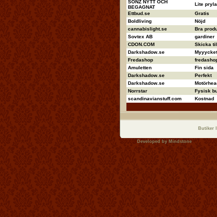
SONZ NYTT OCH
Lite pryla
BEGAGNAT
Ettbud.se
Gratis
Boldliving
Nöjd
cannabislight.se
Bra produ
Sovtex AB
gardiner
CDON.COM
Skicka ti
Darkshadow.se
Myyycket 
Fredashop
fredashop
Amuletten
Fin sida
Darkshadow.se
Perfekt
Darkshadow.se
Motörhea
Norrstar
Fysisk bu
scandinavianstuff.com
Kostnad
Butiker 
Developed by
Mindstone