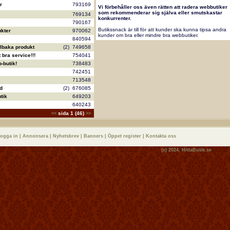
r
793169
Vi förbehåller oss även rätten att radera webbutiker
som rekommenderar sig själva eller smutskastar
769134
konkurrenter.
790167
Butikssnack är till för att kunder ska kunna tipsa andra
kter
970062
kunder om bra eller mindre bra webbutiker.
840594
llbaka produkt
(2)
749658
bra service!!!
754041
-butik!
738483
742451
713548
d
(2)
676085
tik
649203
640243
sida 1 (46)
<<
>>
logga in
|
Annonsera
|
Nyhetsbrev
|
Banners
|
Öppet register
|
Kontakta oss
(c) 2024,
HittaButik.se