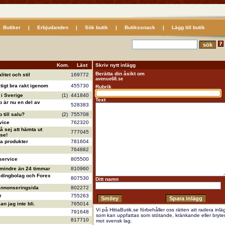
Butiker
|
Erbjudanden
|
Sök butik
|
Butikssnack
|
Lägg till butik
Kom.
Läst
Skriv nytt inlägg
Berätta din åsikt om
litet och stil
169772
avenue68.se
ktigt bra rakt igenom
455730
Rubrik
i Sverige
(1)
441840
Text
 är nu en del av
528383
till salu?
(2)
755708
vice
762320
å sej att hämta ut
777045
se!
va produkter
781604
764882
service
805500
 mindre än 24 timmar
810960
ldingbolag och Forex
807530
Ditt namn
annonseringsida
802272
r
755263
n jag inte bli.
765014
Vi på HittaButik.se förbehåller oss rätten att radera inlä
791648
som kan uppfattas som stötande, kränkande eller bryte
817710
mot svensk lag.