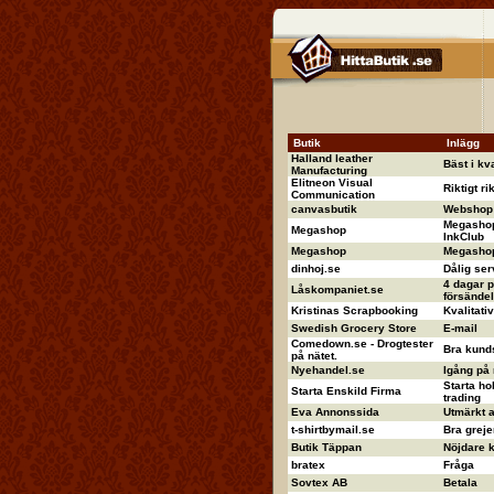
Butik
Inlägg
Halland leather
Bäst i kva
Manufacturing
Elitneon Visual
Riktigt ri
Communication
canvasbutik
Webshop 
Megashop
Megashop
InkClub
Megashop
Megashop 
dinhoj.se
Dålig ser
4 dagar p
Låskompaniet.se
försändel
Kristinas Scrapbooking
Kvalitati
Swedish Grocery Store
E-mail
Comedown.se - Drogtester
Bra kund
på nätet.
Nyehandel.se
Igång på
Starta ho
Starta Enskild Firma
trading
Eva Annonssida
Utmärkt 
t-shirtbymail.se
Bra greje
Butik Täppan
Nöjdare ka
bratex
Fråga
Sovtex AB
Betala