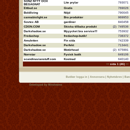
SONZ NYTT OCH
Lite prylar
79307
BEGAGNAT
Ettbud.se
Gratis
76902
Boldliving
Nöjd
79004
cannabislight.se
Bra produkter
96995
Sovtex AB
gardiner
84045
CDON.COM
Skicka tillbaka produkt
(2)
74953
Darkshadow.se
Myyycket bra service!!!
75393
Fredashop
fredashop-butik!
73837
Amuletten
Fin sida
74233
Darkshadow.se
Perfekt
71344
Darkshadow.se
Motörhead
(2)
67599
Norrstar
Fysisk butik
64910
scandinavianstuff.com
Kostnad
64014
sida 1 (46)
<<
>>
Butiker logga in
|
Annonsera
|
Nyhetsbrev
|
Ban
Developed by
Mindstone