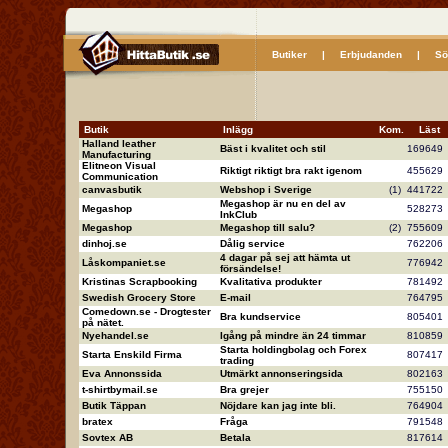
Butiker
|
Erbjudanden
|
Sö
Butik
Inlägg
Kom.
Läs
Halland leather
Bäst i kvalitet och stil
16964
Manufacturing
Elitneon Visual
Riktigt riktigt bra rakt igenom
45562
Communication
canvasbutik
Webshop i Sverige
(1)
44172
Megashop är nu en del av
Megashop
52827
InkClub
Megashop
Megashop till salu?
(2)
75560
dinhoj.se
Dålig service
76220
4 dagar på sej att hämta ut
Låskompaniet.se
77694
försändelse!
Kristinas Scrapbooking
Kvalitativa produkter
78149
Swedish Grocery Store
E-mail
76479
Comedown.se - Drogtester
Bra kundservice
80540
på nätet.
Nyehandel.se
Igång på mindre än 24 timmar
81085
Starta holdingbolag och Forex
Starta Enskild Firma
80741
trading
Eva Annonssida
Utmärkt annonseringsida
80216
t-shirtbymail.se
Bra grejer
75515
Butik Täppan
Nöjdare kan jag inte bli.
76490
bratex
Fråga
79154
Sovtex AB
Betala
81761