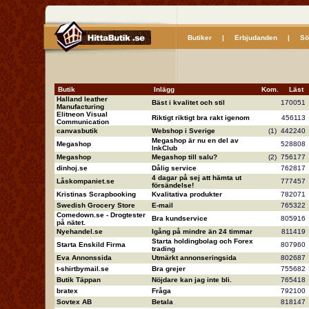
Butiker
|
Erbjudanden
|
Sö
Butik
Inlägg
Kom.
Läs
Halland leather
Bäst i kvalitet och stil
17005
Manufacturing
Elitneon Visual
Riktigt riktigt bra rakt igenom
45611
Communication
canvasbutik
Webshop i Sverige
(1)
44224
Megashop är nu en del av
Megashop
52880
InkClub
Megashop
Megashop till salu?
(2)
75617
dinhoj.se
Dålig service
76281
4 dagar på sej att hämta ut
Låskompaniet.se
77745
försändelse!
Kristinas Scrapbooking
Kvalitativa produkter
78207
Swedish Grocery Store
E-mail
76532
Comedown.se - Drogtester
Bra kundservice
80591
på nätet.
Nyehandel.se
Igång på mindre än 24 timmar
81141
Starta holdingbolag och Forex
Starta Enskild Firma
80796
trading
Eva Annonssida
Utmärkt annonseringsida
80268
t-shirtbymail.se
Bra grejer
75568
Butik Täppan
Nöjdare kan jag inte bli.
76541
bratex
Fråga
79210
Sovtex AB
Betala
81814