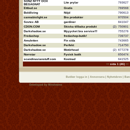
SONZ NYTT OCH
Lite prylar
79362
BEGAGNAT
Ettbud.se
Gratis
76956
Boldliving
Nöjd
79061
cannabislight.se
Bra produkter
97050
Sovtex AB
gardiner
84104
CDON.COM
Skicka tillbaka produkt
(2)
75090
Darkshadow.se
Myyycket bra service!!!
75527
Fredashop
fredashop-butik!
73973
Amuletten
Fin sida
74366
Darkshadow.se
Perfekt
71475
Darkshadow.se
Motörhead
(2)
67727
Norrstar
Fysisk butik
65047
scandinavianstuff.com
Kostnad
64152
sida 1 (46)
<<
>>
Butiker logga in
|
Annonsera
|
Nyhetsbrev
|
Ban
Developed by
Mindstone